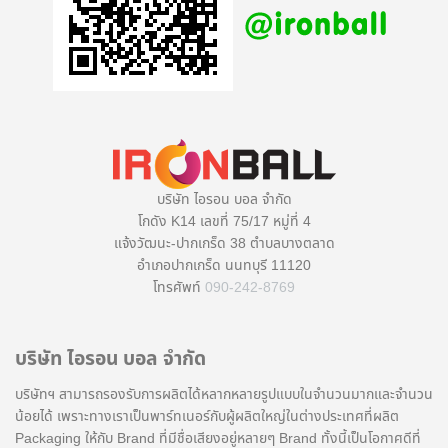
บริษัท ไอรอน บอล จำกัด
โกดัง K14 เลขที่ 75/17 หมู่ที่ 4
แจ้งวัฒนะ-ปากเกร็ด 38 ตำบลบางตลาด
อำเภอปากเกร็ด นนทบุรี 11120
โทรศัพท์
090-242-8769
บริษัท ไอรอน บอล จำกัด
บริษัทฯ สามารถรองรับการผลิตได้หลากหลายรูปแบบในจำนวนมากและจำนวน
น้อยได้ เพราะทางเราเป็นพาร์ทเนอร์กับผู้ผลิตใหญ่ในต่างประเทศที่ผลิต
Packaging ให้กับ Brand ที่มีชื่อเสียงอยู่หลายๆ Brand ทั้งนี้เป็นโอกาศดีที่