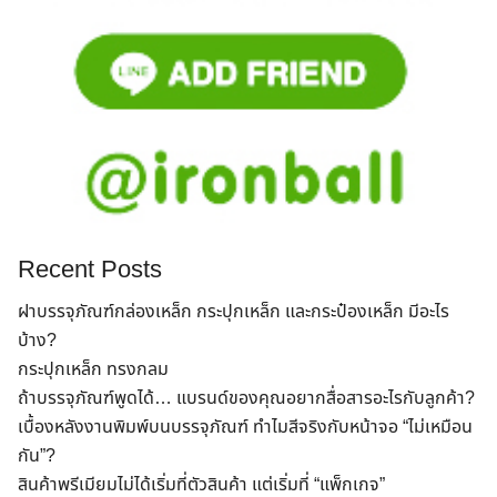
Recent Posts
Search
for:
ฝาบรรจุภัณฑ์กล่องเหล็ก กระปุกเหล็ก และกระป๋องเหล็ก มีอะไร
บ้าง?
กระปุกเหล็ก ทรงกลม
ถ้าบรรจุภัณฑ์พูดได้… แบรนด์ของคุณอยากสื่อสารอะไรกับลูกค้า?
เบื้องหลังงานพิมพ์บนบรรจุภัณฑ์ ทำไมสีจริงกับหน้าจอ “ไม่เหมือน
กัน”?
สินค้าพรีเมียมไม่ได้เริ่มที่ตัวสินค้า แต่เริ่มที่ “แพ็กเกจ”