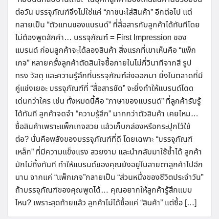
ต่อวัน บรรจุภัณฑ์จึงไม่ใช่แค่ “ภาชนะใส่สินค้า” อีกต่อไป แต่
กลายเป็น “ตัวแทนของแบรนด์” ที่สื่อสารกับลูกค้าได้ทันทีโดย
ไม่ต้องพูดสักคำ… บรรจุภัณฑ์ = First Impression ของ
แบรนด์ ก่อนลูกค้าจะได้ลองสินค้า สิ่งแรกที่เขาเห็นคือ “แพ็ก
เกจ” หลายครั้งลูกค้าตัดสินใจซื้อภายในไม่กี่วินาทีจากสี รูป
ทรง วัสดุ และความรู้สึกที่บรรจุภัณฑ์ส่งออกมา ยิ่งในตลาดที่มี
คู่แข่งเยอะ บรรจุภัณฑ์ที่ “สื่อสารชัด” จะยิ่งทำให้แบรนด์โดด
เด่นกว่าใคร เช่น ทั้งหมดนี้คือ “ภาษาของแบรนด์” ที่ลูกค้ารับรู้
ได้ทันที ลูกค้าจดจำ “ความรู้สึก” มากกว่าตัวสินค้า เคยไหม…
ซื้อสินค้าเพราะแพ็กเกจสวย แล้วเก็บกล่องหรือกระปุกไว้ใช้
ต่อ? นั่นคือพลังของบรรจุภัณฑ์ที่ดี โดยเฉพาะ “บรรจุภัณฑ์
เหล็ก” ที่มีความแข็งแรง สวยงาม และนำกลับมาใช้ซ้ำได้ ลูกค้า
มักไม่ทิ้งทันที ทำให้แบรนด์ของคุณยังอยู่ในสายตาลูกค้าไปอีก
นาน จากแค่ “แพ็กเกจ”กลายเป็น “ส่วนหนึ่งของชีวิตประจำวัน”
ถ้าบรรจุภัณฑ์ของคุณพูดได้… คุณอยากให้ลูกค้ารู้สึกแบบ
ไหน? เพราะสุดท้ายแล้ว ลูกค้าไม่ได้ซื้อแค่ “สินค้า” แต่ซื้อ […]