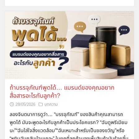
ถ้าบรรจุภัณฑ์พูดได้… แบรนด์ของคุณอยาก
สื่อสารอะไรกับลูกค้า?
28/05/2026
บทความ
ลองจินตนาการดูว่า… “บรรจุภัณฑ์” ของสินค้าคุณสามารถ
พูดได้ มันจะพูดอะไรกับลูกค้าเป็นประโยคแรก? “ฉันดูพรีเมียม
นะ”“ฉันใส่ใจสิ่งแวดล้อม”“ฉันเหมาะสำหรับเป็นของขวัญ”หรือ
“หยิบฉันกลับบ้านเถอะ” ในยุคที่ลูกค้ามองเห็นสินค้านับร้อยชิ้น