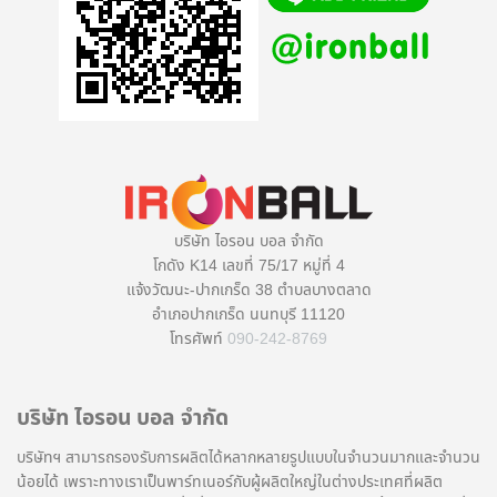
บริษัท ไอรอน บอล จำกัด
โกดัง K14 เลขที่ 75/17 หมู่ที่ 4
แจ้งวัฒนะ-ปากเกร็ด 38 ตำบลบางตลาด
อำเภอปากเกร็ด นนทบุรี 11120
โทรศัพท์
090-242-8769
บริษัท ไอรอน บอล จำกัด
บริษัทฯ สามารถรองรับการผลิตได้หลากหลายรูปแบบในจำนวนมากและจำนวน
น้อยได้ เพราะทางเราเป็นพาร์ทเนอร์กับผู้ผลิตใหญ่ในต่างประเทศที่ผลิต