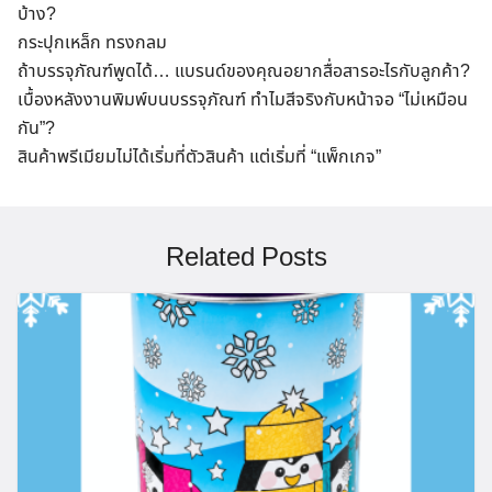
บ้าง?
Search
กระปุกเหล็ก ทรงกลม
for:
ถ้าบรรจุภัณฑ์พูดได้… แบรนด์ของคุณอยากสื่อสารอะไรกับลูกค้า?
เบื้องหลังงานพิมพ์บนบรรจุภัณฑ์ ทำไมสีจริงกับหน้าจอ “ไม่เหมือน
กัน”?
สินค้าพรีเมียมไม่ได้เริ่มที่ตัวสินค้า แต่เริ่มที่ “แพ็กเกจ”
Related Posts