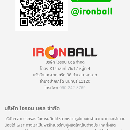
บริษัท ไอรอน บอล จำกัด
โกดัง K14 เลขที่ 75/17 หมู่ที่ 4
แจ้งวัฒนะ-ปากเกร็ด 38 ตำบลบางตลาด
อำเภอปากเกร็ด นนทบุรี 11120
โทรศัพท์
090-242-8769
บริษัท ไอรอน บอล จำกัด
บริษัทฯ สามารถรองรับการผลิตได้หลากหลายรูปแบบในจำนวนมากและจำนวน
น้อยได้ เพราะทางเราเป็นพาร์ทเนอร์กับผู้ผลิตใหญ่ในต่างประเทศที่ผลิต