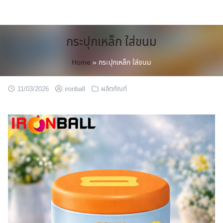
Skip
to
content
กระปุกเหล็ก ใส่ขนม
Home
»
กระปุกเหล็ก ใส่ขนม
11/03/2026
ironball
ผลิตภัณฑ์