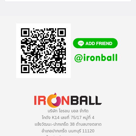
บริษัท ไอรอน บอล จำกัด
โกดัง K14 เลขที่ 75/17 หมู่ที่ 4
แจ้งวัฒนะ-ปากเกร็ด 38 ตำบลบางตลาด
อำเภอปากเกร็ด นนทบุรี 11120