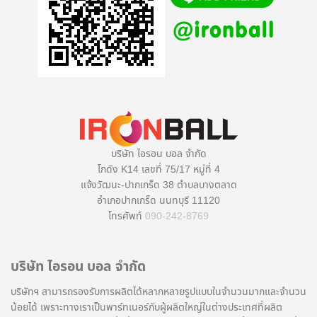
บริษัท ไอรอน บอล จำกัด
โกดัง K14 เลขที่ 75/17 หมู่ที่ 4
แจ้งวัฒนะ-ปากเกร็ด 38 ตำบลบางตลาด
อำเภอปากเกร็ด นนทบุรี 11120
โทรศัพท์
090-242-8769
บริษัท ไอรอน บอล จำกัด
บริษัทฯ สามารถรองรับการผลิตได้หลากหลายรูปแบบในจำนวนมากและจำนวน
น้อยได้ เพราะทางเราเป็นพาร์ทเนอร์กับผู้ผลิตใหญ่ในต่างประเทศที่ผลิต