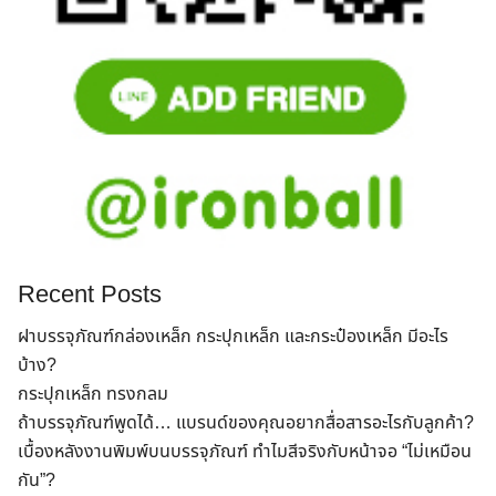
Search
Recent Posts
for:
ฝาบรรจุภัณฑ์กล่องเหล็ก กระปุกเหล็ก และกระป๋องเหล็ก มีอะไร
บ้าง?
กระปุกเหล็ก ทรงกลม
ถ้าบรรจุภัณฑ์พูดได้… แบรนด์ของคุณอยากสื่อสารอะไรกับลูกค้า?
เบื้องหลังงานพิมพ์บนบรรจุภัณฑ์ ทำไมสีจริงกับหน้าจอ “ไม่เหมือน
กัน”?