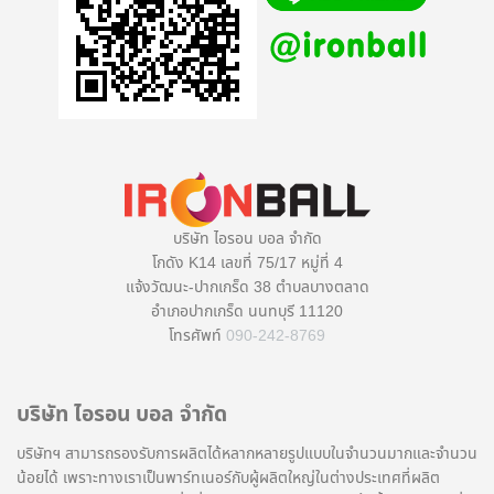
บริษัท ไอรอน บอล จำกัด
โกดัง K14 เลขที่ 75/17 หมู่ที่ 4
แจ้งวัฒนะ-ปากเกร็ด 38 ตำบลบางตลาด
อำเภอปากเกร็ด นนทบุรี 11120
โทรศัพท์
090-242-8769
บริษัท ไอรอน บอล จำกัด
บริษัทฯ สามารถรองรับการผลิตได้หลากหลายรูปแบบในจำนวนมากและจำนวน
น้อยได้ เพราะทางเราเป็นพาร์ทเนอร์กับผู้ผลิตใหญ่ในต่างประเทศที่ผลิต