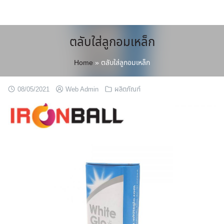
Skip
to
content
ตลับใส่ลูกอมเหล็ก
Home
»
ตลับใส่ลูกอมเหล็ก
08/05/2021
Web Admin
ผลิตภัณฑ์