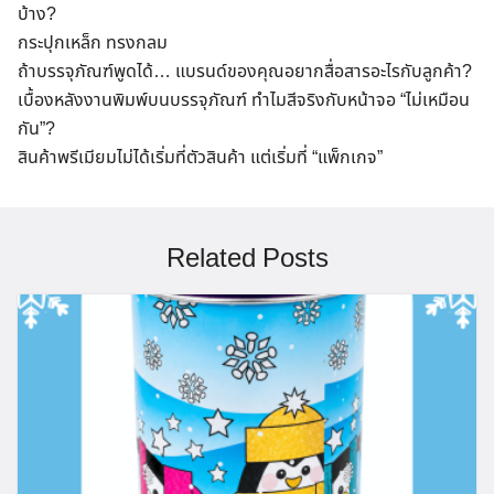
บ้าง?
Search
กระปุกเหล็ก ทรงกลม
for:
ถ้าบรรจุภัณฑ์พูดได้… แบรนด์ของคุณอยากสื่อสารอะไรกับลูกค้า?
เบื้องหลังงานพิมพ์บนบรรจุภัณฑ์ ทำไมสีจริงกับหน้าจอ “ไม่เหมือน
กัน”?
สินค้าพรีเมียมไม่ได้เริ่มที่ตัวสินค้า แต่เริ่มที่ “แพ็กเกจ”
Related Posts