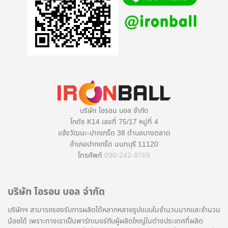
บริษัท ไอรอน บอล จำกัด
โกดัง K14 เลขที่ 75/17 หมู่ที่ 4
แจ้งวัฒนะ-ปากเกร็ด 38 ตำบลบางตลาด
อำเภอปากเกร็ด นนทบุรี 11120
โทรศัพท์
090-242-8769
บริษัท ไอรอน บอล จำกัด
บริษัทฯ สามารถรองรับการผลิตได้หลากหลายรูปแบบในจำนวนมากและจำนวน
น้อยได้ เพราะทางเราเป็นพาร์ทเนอร์กับผู้ผลิตใหญ่ในต่างประเทศที่ผลิต