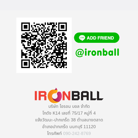
บริษัท ไอรอน บอล จำกัด
โกดัง K14 เลขที่ 75/17 หมู่ที่ 4
แจ้งวัฒนะ-ปากเกร็ด 38 ตำบลบางตลาด
อำเภอปากเกร็ด นนทบุรี 11120
โทรศัพท์
090-242-8769