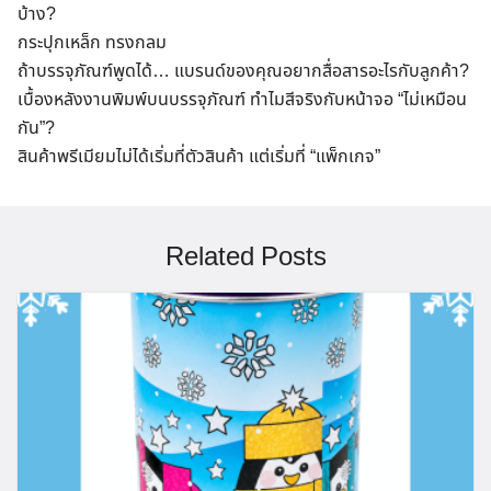
บ้าง?
Search
กระปุกเหล็ก ทรงกลม
for:
ถ้าบรรจุภัณฑ์พูดได้… แบรนด์ของคุณอยากสื่อสารอะไรกับลูกค้า?
เบื้องหลังงานพิมพ์บนบรรจุภัณฑ์ ทำไมสีจริงกับหน้าจอ “ไม่เหมือน
กัน”?
สินค้าพรีเมียมไม่ได้เริ่มที่ตัวสินค้า แต่เริ่มที่ “แพ็กเกจ”
Related Posts