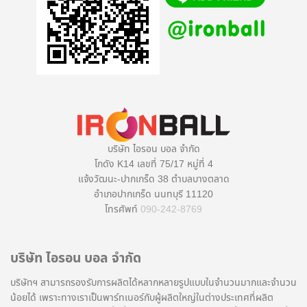
บริษัท ไอรอน บอล จำกัด
โกดัง K14 เลขที่ 75/17 หมู่ที่ 4
แจ้งวัฒนะ-ปากเกร็ด 38 ตำบลบางตลาด
อำเภอปากเกร็ด นนทบุรี 11120
โทรศัพท์
090-242-8769
บริษัท ไอรอน บอล จำกัด
บริษัทฯ สามารถรองรับการผลิตได้หลากหลายรูปแบบในจำนวนมากและจำนวน
น้อยได้ เพราะทางเราเป็นพาร์ทเนอร์กับผู้ผลิตใหญ่ในต่างประเทศที่ผลิต