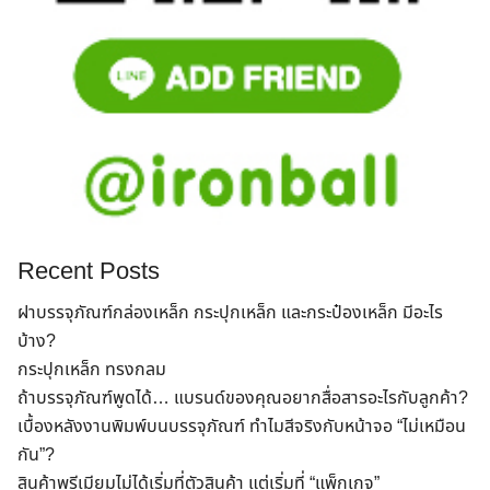
Recent Posts
ฝาบรรจุภัณฑ์กล่องเหล็ก กระปุกเหล็ก และกระป๋องเหล็ก มีอะไร
บ้าง?
กระปุกเหล็ก ทรงกลม
ถ้าบรรจุภัณฑ์พูดได้… แบรนด์ของคุณอยากสื่อสารอะไรกับลูกค้า?
เบื้องหลังงานพิมพ์บนบรรจุภัณฑ์ ทำไมสีจริงกับหน้าจอ “ไม่เหมือน
กัน”?
สินค้าพรีเมียมไม่ได้เริ่มที่ตัวสินค้า แต่เริ่มที่ “แพ็กเกจ”