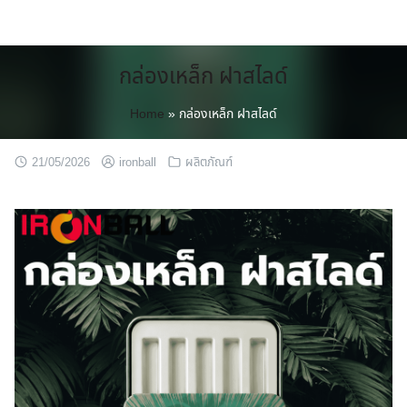
Skip
to
content
กล่องเหล็ก ฝาสไลด์
Home
»
กล่องเหล็ก ฝาสไลด์
21/05/2026
ironball
ผลิตภัณฑ์