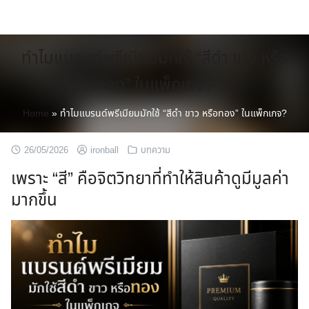
Skip
to
content
ทำไมแบรนด์พรีเมียมมักใช้ “สีดำ ขาว หรือ
ทอง” ในแพ็กเกจ?
Home
»
ทำไมแบรนด์พรีเมียมมักใช้ “สีดำ ขาว หรือทอง” ในแพ็กเกจ?
26/05/2026
ironball
บทความ
เพราะ “สี” คือจิตวิทยาที่ทำให้สินค้าดูมีมูลค่า
มากขึ้น