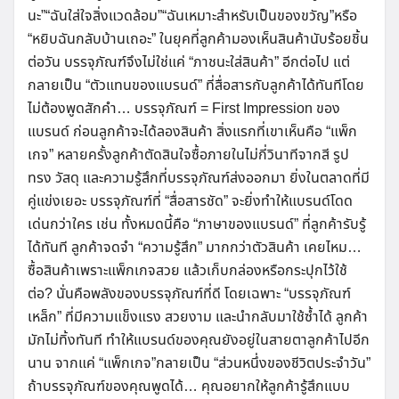
นะ”“ฉันใส่ใจสิ่งแวดล้อม”“ฉันเหมาะสำหรับเป็นของขวัญ”หรือ
“หยิบฉันกลับบ้านเถอะ” ในยุคที่ลูกค้ามองเห็นสินค้านับร้อยชิ้น
ต่อวัน บรรจุภัณฑ์จึงไม่ใช่แค่ “ภาชนะใส่สินค้า” อีกต่อไป แต่
กลายเป็น “ตัวแทนของแบรนด์” ที่สื่อสารกับลูกค้าได้ทันทีโดย
ไม่ต้องพูดสักคำ… บรรจุภัณฑ์ = First Impression ของ
แบรนด์ ก่อนลูกค้าจะได้ลองสินค้า สิ่งแรกที่เขาเห็นคือ “แพ็ก
เกจ” หลายครั้งลูกค้าตัดสินใจซื้อภายในไม่กี่วินาทีจากสี รูป
ทรง วัสดุ และความรู้สึกที่บรรจุภัณฑ์ส่งออกมา ยิ่งในตลาดที่มี
คู่แข่งเยอะ บรรจุภัณฑ์ที่ “สื่อสารชัด” จะยิ่งทำให้แบรนด์โดด
เด่นกว่าใคร เช่น ทั้งหมดนี้คือ “ภาษาของแบรนด์” ที่ลูกค้ารับรู้
ได้ทันที ลูกค้าจดจำ “ความรู้สึก” มากกว่าตัวสินค้า เคยไหม…
ซื้อสินค้าเพราะแพ็กเกจสวย แล้วเก็บกล่องหรือกระปุกไว้ใช้
ต่อ? นั่นคือพลังของบรรจุภัณฑ์ที่ดี โดยเฉพาะ “บรรจุภัณฑ์
เหล็ก” ที่มีความแข็งแรง สวยงาม และนำกลับมาใช้ซ้ำได้ ลูกค้า
มักไม่ทิ้งทันที ทำให้แบรนด์ของคุณยังอยู่ในสายตาลูกค้าไปอีก
นาน จากแค่ “แพ็กเกจ”กลายเป็น “ส่วนหนึ่งของชีวิตประจำวัน”
ถ้าบรรจุภัณฑ์ของคุณพูดได้… คุณอยากให้ลูกค้ารู้สึกแบบ