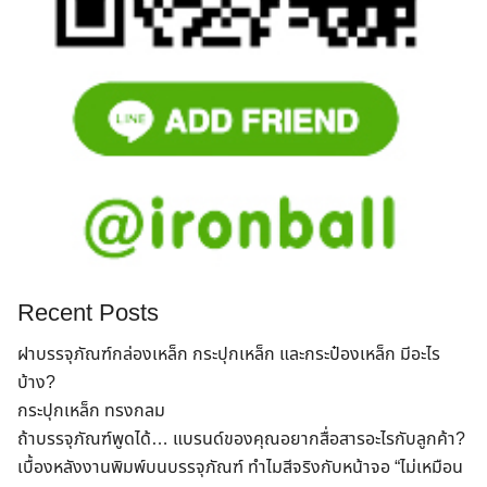
Recent Posts
ฝาบรรจุภัณฑ์กล่องเหล็ก กระปุกเหล็ก และกระป๋องเหล็ก มีอะไร
บ้าง?
กระปุกเหล็ก ทรงกลม
ถ้าบรรจุภัณฑ์พูดได้… แบรนด์ของคุณอยากสื่อสารอะไรกับลูกค้า?
เบื้องหลังงานพิมพ์บนบรรจุภัณฑ์ ทำไมสีจริงกับหน้าจอ “ไม่เหมือน