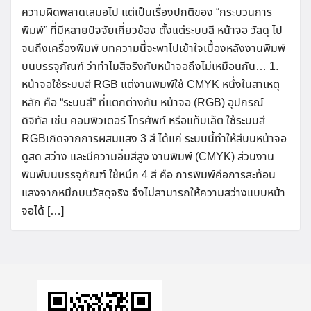
ความผิดพลาดเสมอไป แต่เป็นเรื่องปกติของ “กระบวนการ
พิมพ์” ที่มีหลายปัจจัยเกี่ยวข้อง ตั้งแต่ระบบสี หน้าจอ วัสดุ ไป
จนถึงเครื่องพิมพ์ บทความนี้จะพาไปเข้าใจเบื้องหลังงานพิมพ์
บนบรรจุภัณฑ์ ว่าทำไมสีจริงกับหน้าจอถึงไม่เหมือนกัน… 1.
หน้าจอใช้ระบบสี RGB แต่งานพิมพ์ใช้ CMYK หนึ่งในสาเหตุ
หลัก คือ “ระบบสี” ที่แตกต่างกัน หน้าจอ (RGB) อุปกรณ์
ดิจิทัล เช่น คอมพิวเตอร์ โทรศัพท์ หรือแท็บเล็ต ใช้ระบบสี
RGBเกิดจากการผสมแสง 3 สี ได้แก่ ระบบนี้ทำให้สีบนหน้าจอ
ดูสด สว่าง และมีความอิ่มสีสูง งานพิมพ์ (CMYK) ส่วนงาน
พิมพ์บนบรรจุภัณฑ์ ใช้หมึก 4 สี คือ การพิมพ์คือการสะท้อน
แสงจากหมึกบนวัสดุจริง จึงไม่สามารถให้ความสว่างแบบหน้า
จอได้ […]