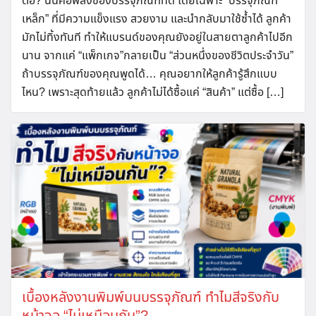
ต่อ? นั่นคือพลังของบรรจุภัณฑ์ที่ดี โดยเฉพาะ “บรรจุภัณฑ์
เหล็ก” ที่มีความแข็งแรง สวยงาม และนำกลับมาใช้ซ้ำได้ ลูกค้า
มักไม่ทิ้งทันที ทำให้แบรนด์ของคุณยังอยู่ในสายตาลูกค้าไปอีก
นาน จากแค่ “แพ็กเกจ”กลายเป็น “ส่วนหนึ่งของชีวิตประจำวัน”
ถ้าบรรจุภัณฑ์ของคุณพูดได้… คุณอยากให้ลูกค้ารู้สึกแบบ
ไหน? เพราะสุดท้ายแล้ว ลูกค้าไม่ได้ซื้อแค่ “สินค้า” แต่ซื้อ […]
เบื้องหลังงานพิมพ์บนบรรจุภัณฑ์ ทำไมสีจริงกับ