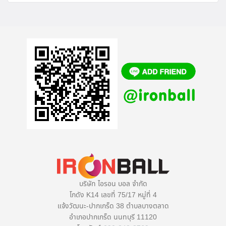
บริษัท ไอรอน บอล จำกัด
โกดัง K14 เลขที่ 75/17 หมู่ที่ 4
แจ้งวัฒนะ-ปากเกร็ด 38 ตำบลบางตลาด
อำเภอปากเกร็ด นนทบุรี 11120