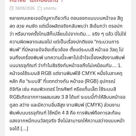
หน้าจอ “ไม่เหมือนกัน”?
28/05/2026
บทความ
หลายคนเคยเจอปัญหาเดียวกัน ตอนออกแบบบนหน้าจอ สีดู
สด สวย คมชัด แต่เมื่อผลิตจริงกลับพบว่า สีเข้มกว่า ดรอปก
ว่า หรือบางครั้งโทนสีก็เปลี่ยนไปจากเดิม… จริง ๆ แล้ว นี่ไม่ใช่
ความผิดพลาดเสมอไป แต่เป็นเรื่องปกติของ “กระบวนการ
พิมพ์” ที่มีหลายปัจจัยเกี่ยวข้อง ตั้งแต่ระบบสี หน้าจอ วัสดุ ไป
จนถึงเครื่องพิมพ์ บทความนี้จะพาไปเข้าใจเบื้องหลังงานพิมพ์
บนบรรจุภัณฑ์ ว่าทำไมสีจริงกับหน้าจอถึงไม่เหมือนกัน… 1.
หน้าจอใช้ระบบสี RGB แต่งานพิมพ์ใช้ CMYK หนึ่งในสาเหตุ
หลัก คือ “ระบบสี” ที่แตกต่างกัน หน้าจอ (RGB) อุปกรณ์
ดิจิทัล เช่น คอมพิวเตอร์ โทรศัพท์ หรือแท็บเล็ต ใช้ระบบสี
RGBเกิดจากการผสมแสง 3 สี ได้แก่ ระบบนี้ทำให้สีบนหน้าจอ
ดูสด สว่าง และมีความอิ่มสีสูง งานพิมพ์ (CMYK) ส่วนงาน
พิมพ์บนบรรจุภัณฑ์ ใช้หมึก 4 สี คือ การพิมพ์คือการสะท้อน
แสงจากหมึกบนวัสดุจริง จึงไม่สามารถให้ความสว่างแบบหน้า
จอได้ […]