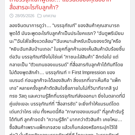
สื่อสารอะไรกับลูกค้า?
28/05/2026
บทความ
ลองจินตนาการดูว่า… “บรรจุภัณฑ์” ของสินค้าคุณสามารถ
พูดได้ มันจะพูดอะไรกับลูกค้าเป็นประโยคแรก? “ฉันดูพรีเมียม
นะ”“ฉันใส่ใจสิ่งแวดล้อม”“ฉันเหมาะสำหรับเป็นของขวัญ”หรือ
“หยิบฉันกลับบ้านเถอะ” ในยุคที่ลูกค้ามองเห็นสินค้านับร้อยชิ้น
ต่อวัน บรรจุภัณฑ์จึงไม่ใช่แค่ “ภาชนะใส่สินค้า” อีกต่อไป แต่
กลายเป็น “ตัวแทนของแบรนด์” ที่สื่อสารกับลูกค้าได้ทันทีโดย
ไม่ต้องพูดสักคำ… บรรจุภัณฑ์ = First Impression ของ
แบรนด์ ก่อนลูกค้าจะได้ลองสินค้า สิ่งแรกที่เขาเห็นคือ “แพ็ก
เกจ” หลายครั้งลูกค้าตัดสินใจซื้อภายในไม่กี่วินาทีจากสี รูป
ทรง วัสดุ และความรู้สึกที่บรรจุภัณฑ์ส่งออกมา ยิ่งในตลาดที่มี
คู่แข่งเยอะ บรรจุภัณฑ์ที่ “สื่อสารชัด” จะยิ่งทำให้แบรนด์โดด
เด่นกว่าใคร เช่น ทั้งหมดนี้คือ “ภาษาของแบรนด์” ที่ลูกค้ารับรู้
ได้ทันที ลูกค้าจดจำ “ความรู้สึก” มากกว่าตัวสินค้า เคยไหม…
ซื้อสินค้าเพราะแพ็กเกจสวย แล้วเก็บกล่องหรือกระปุกไว้ใช้