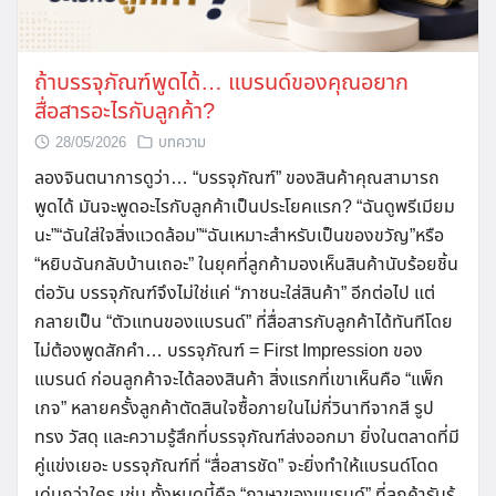
ถ้าบรรจุภัณฑ์พูดได้… แบรนด์ของคุณอยาก
สื่อสารอะไรกับลูกค้า?
28/05/2026
บทความ
ลองจินตนาการดูว่า… “บรรจุภัณฑ์” ของสินค้าคุณสามารถ
พูดได้ มันจะพูดอะไรกับลูกค้าเป็นประโยคแรก? “ฉันดูพรีเมียม
นะ”“ฉันใส่ใจสิ่งแวดล้อม”“ฉันเหมาะสำหรับเป็นของขวัญ”หรือ
“หยิบฉันกลับบ้านเถอะ” ในยุคที่ลูกค้ามองเห็นสินค้านับร้อยชิ้น
ต่อวัน บรรจุภัณฑ์จึงไม่ใช่แค่ “ภาชนะใส่สินค้า” อีกต่อไป แต่
กลายเป็น “ตัวแทนของแบรนด์” ที่สื่อสารกับลูกค้าได้ทันทีโดย
ไม่ต้องพูดสักคำ… บรรจุภัณฑ์ = First Impression ของ
แบรนด์ ก่อนลูกค้าจะได้ลองสินค้า สิ่งแรกที่เขาเห็นคือ “แพ็ก
เกจ” หลายครั้งลูกค้าตัดสินใจซื้อภายในไม่กี่วินาทีจากสี รูป
ทรง วัสดุ และความรู้สึกที่บรรจุภัณฑ์ส่งออกมา ยิ่งในตลาดที่มี
คู่แข่งเยอะ บรรจุภัณฑ์ที่ “สื่อสารชัด” จะยิ่งทำให้แบรนด์โดด
เด่นกว่าใคร เช่น ทั้งหมดนี้คือ “ภาษาของแบรนด์” ที่ลูกค้ารับรู้