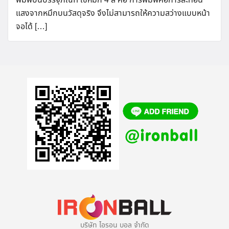
พิมพ์บนบรรจุภัณฑ์ ใช้หมึก 4 สี คือ การพิมพ์คือการสะท้อน
แสงจากหมึกบนวัสดุจริง จึงไม่สามารถให้ความสว่างแบบหน้า
จอได้ […]
บริษัท ไอรอน บอล จำกัด