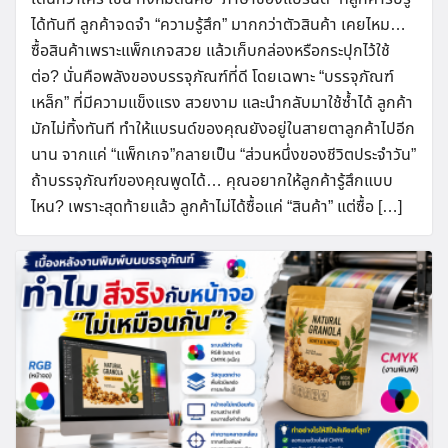
ได้ทันที ลูกค้าจดจำ “ความรู้สึก” มากกว่าตัวสินค้า เคยไหม…
ซื้อสินค้าเพราะแพ็กเกจสวย แล้วเก็บกล่องหรือกระปุกไว้ใช้
ต่อ? นั่นคือพลังของบรรจุภัณฑ์ที่ดี โดยเฉพาะ “บรรจุภัณฑ์
เหล็ก” ที่มีความแข็งแรง สวยงาม และนำกลับมาใช้ซ้ำได้ ลูกค้า
มักไม่ทิ้งทันที ทำให้แบรนด์ของคุณยังอยู่ในสายตาลูกค้าไปอีก
นาน จากแค่ “แพ็กเกจ”กลายเป็น “ส่วนหนึ่งของชีวิตประจำวัน”
ถ้าบรรจุภัณฑ์ของคุณพูดได้… คุณอยากให้ลูกค้ารู้สึกแบบ
ไหน? เพราะสุดท้ายแล้ว ลูกค้าไม่ได้ซื้อแค่ “สินค้า” แต่ซื้อ […]