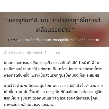
Skip
to
content
“ บรรจุภัณฑ์กับบทบาทเชิงกลยุทธ์ในการขับ
เคลื่อนยอดขาย ”
Home
»
“ บรรจุภัณฑ์กับบทบาทเชิงกลยุทธ์ในการขับเคลื่อนยอดขาย ”
12/02/2026
ironball
บทความ
ในโลกของการแข่งขันทางธุรกิจ บรรจุภัณฑ์ไม่ได้ทำหน้าที่เพียง
ปกป้องสินค้าอีกต่อไป แต่กลายเป็นเครื่องมือทางการตลาดที่ทรง
พลังที่สุดชิ้นหนึ่ง เพราะเป็นสิ่งแรกที่ผู้บริโภคมองเห็นและสัมผัส
งานวิจัยด้านพฤติกรรมผู้บริโภคพบว่า การตัดสินใจซื้อจำนวนมาก
เกิดขึ้นภายในไม่กี่วินาที และบรรจุภัณฑ์มีผลโดยตรงต่อความรู้สึก
แรกเห็น สี รูปทรง ตัวอักษร และวัสดุ ล้วนส่งผลต่อการรับรู้คุณ
ภาพและภาพลักษณ์ของแบรนด์…