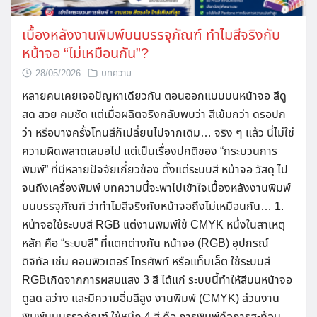
เบื้องหลังงานพิมพ์บนบรรจุภัณฑ์ ทำไมสีจริงกับ
หน้าจอ “ไม่เหมือนกัน”?
28/05/2026
บทความ
หลายคนเคยเจอปัญหาเดียวกัน ตอนออกแบบบนหน้าจอ สีดู
สด สวย คมชัด แต่เมื่อผลิตจริงกลับพบว่า สีเข้มกว่า ดรอปก
ว่า หรือบางครั้งโทนสีก็เปลี่ยนไปจากเดิม… จริง ๆ แล้ว นี่ไม่ใช่
ความผิดพลาดเสมอไป แต่เป็นเรื่องปกติของ “กระบวนการ
พิมพ์” ที่มีหลายปัจจัยเกี่ยวข้อง ตั้งแต่ระบบสี หน้าจอ วัสดุ ไป
จนถึงเครื่องพิมพ์ บทความนี้จะพาไปเข้าใจเบื้องหลังงานพิมพ์
บนบรรจุภัณฑ์ ว่าทำไมสีจริงกับหน้าจอถึงไม่เหมือนกัน… 1.
หน้าจอใช้ระบบสี RGB แต่งานพิมพ์ใช้ CMYK หนึ่งในสาเหตุ
หลัก คือ “ระบบสี” ที่แตกต่างกัน หน้าจอ (RGB) อุปกรณ์
ดิจิทัล เช่น คอมพิวเตอร์ โทรศัพท์ หรือแท็บเล็ต ใช้ระบบสี
RGBเกิดจากการผสมแสง 3 สี ได้แก่ ระบบนี้ทำให้สีบนหน้าจอ
ดูสด สว่าง และมีความอิ่มสีสูง งานพิมพ์ (CMYK) ส่วนงาน