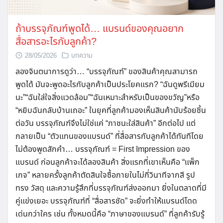
ถ้าบรรจุภัณฑ์พูดได้… แบรนด์ของคุณอยาก
สื่อสารอะไรกับลูกค้า?
28/05/2026
บทความ
ลองจินตนาการดูว่า… “บรรจุภัณฑ์” ของสินค้าคุณสามารถ
พูดได้ มันจะพูดอะไรกับลูกค้าเป็นประโยคแรก? “ฉันดูพรีเมียม
นะ”“ฉันใส่ใจสิ่งแวดล้อม”“ฉันเหมาะสำหรับเป็นของขวัญ”หรือ
“หยิบฉันกลับบ้านเถอะ” ในยุคที่ลูกค้ามองเห็นสินค้านับร้อยชิ้น
ต่อวัน บรรจุภัณฑ์จึงไม่ใช่แค่ “ภาชนะใส่สินค้า” อีกต่อไป แต่
กลายเป็น “ตัวแทนของแบรนด์” ที่สื่อสารกับลูกค้าได้ทันทีโดย
ไม่ต้องพูดสักคำ… บรรจุภัณฑ์ = First Impression ของ
แบรนด์ ก่อนลูกค้าจะได้ลองสินค้า สิ่งแรกที่เขาเห็นคือ “แพ็ก
เกจ” หลายครั้งลูกค้าตัดสินใจซื้อภายในไม่กี่วินาทีจากสี รูป
ทรง วัสดุ และความรู้สึกที่บรรจุภัณฑ์ส่งออกมา ยิ่งในตลาดที่มี
คู่แข่งเยอะ บรรจุภัณฑ์ที่ “สื่อสารชัด” จะยิ่งทำให้แบรนด์โดด
เด่นกว่าใคร เช่น ทั้งหมดนี้คือ “ภาษาของแบรนด์” ที่ลูกค้ารับรู้