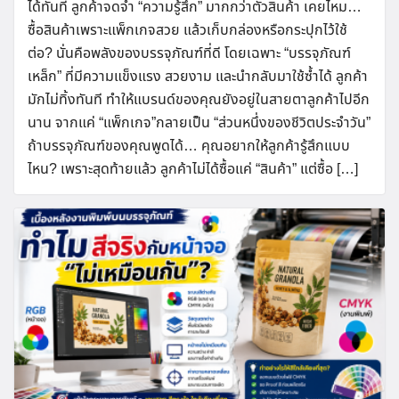
ได้ทันที ลูกค้าจดจำ “ความรู้สึก” มากกว่าตัวสินค้า เคยไหม…
ซื้อสินค้าเพราะแพ็กเกจสวย แล้วเก็บกล่องหรือกระปุกไว้ใช้
ต่อ? นั่นคือพลังของบรรจุภัณฑ์ที่ดี โดยเฉพาะ “บรรจุภัณฑ์
เหล็ก” ที่มีความแข็งแรง สวยงาม และนำกลับมาใช้ซ้ำได้ ลูกค้า
มักไม่ทิ้งทันที ทำให้แบรนด์ของคุณยังอยู่ในสายตาลูกค้าไปอีก
นาน จากแค่ “แพ็กเกจ”กลายเป็น “ส่วนหนึ่งของชีวิตประจำวัน”
ถ้าบรรจุภัณฑ์ของคุณพูดได้… คุณอยากให้ลูกค้ารู้สึกแบบ
ไหน? เพราะสุดท้ายแล้ว ลูกค้าไม่ได้ซื้อแค่ “สินค้า” แต่ซื้อ […]