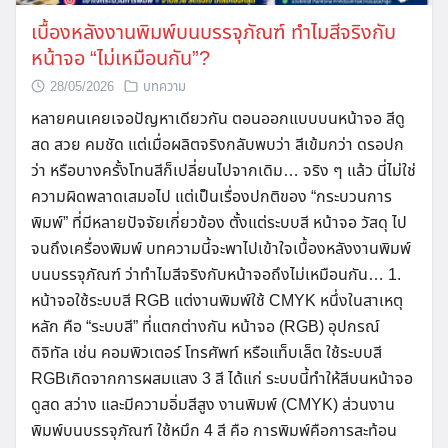
เบื้องหลังงานพิมพ์บนบรรจุภัณฑ์ ทำไมสีจริงกับ
หน้าจอ “ไม่เหมือนกัน”?
28/05/2026
บทความ
หลายคนเคยเจอปัญหาเดียวกัน ตอนออกแบบบนหน้าจอ สีดู
สด สวย คมชัด แต่เมื่อผลิตจริงกลับพบว่า สีเข้มกว่า ดรอปก
ว่า หรือบางครั้งโทนสีก็เปลี่ยนไปจากเดิม… จริง ๆ แล้ว นี่ไม่ใช่
ความผิดพลาดเสมอไป แต่เป็นเรื่องปกติของ “กระบวนการ
พิมพ์” ที่มีหลายปัจจัยเกี่ยวข้อง ตั้งแต่ระบบสี หน้าจอ วัสดุ ไป
จนถึงเครื่องพิมพ์ บทความนี้จะพาไปเข้าใจเบื้องหลังงานพิมพ์
บนบรรจุภัณฑ์ ว่าทำไมสีจริงกับหน้าจอถึงไม่เหมือนกัน… 1.
หน้าจอใช้ระบบสี RGB แต่งานพิมพ์ใช้ CMYK หนึ่งในสาเหตุ
หลัก คือ “ระบบสี” ที่แตกต่างกัน หน้าจอ (RGB) อุปกรณ์
ดิจิทัล เช่น คอมพิวเตอร์ โทรศัพท์ หรือแท็บเล็ต ใช้ระบบสี
RGBเกิดจากการผสมแสง 3 สี ได้แก่ ระบบนี้ทำให้สีบนหน้าจอ
ดูสด สว่าง และมีความอิ่มสีสูง งานพิมพ์ (CMYK) ส่วนงาน
พิมพ์บนบรรจุภัณฑ์ ใช้หมึก 4 สี คือ การพิมพ์คือการสะท้อน