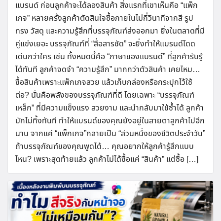
แบรนด์ ก่อนลูกค้าจะได้ลองสินค้า สิ่งแรกที่เขาเห็นคือ “แพ็ก
เกจ” หลายครั้งลูกค้าตัดสินใจซื้อภายในไม่กี่วินาทีจากสี รูป
ทรง วัสดุ และความรู้สึกที่บรรจุภัณฑ์ส่งออกมา ยิ่งในตลาดที่มี
คู่แข่งเยอะ บรรจุภัณฑ์ที่ “สื่อสารชัด” จะยิ่งทำให้แบรนด์โดด
เด่นกว่าใคร เช่น ทั้งหมดนี้คือ “ภาษาของแบรนด์” ที่ลูกค้ารับรู้
ได้ทันที ลูกค้าจดจำ “ความรู้สึก” มากกว่าตัวสินค้า เคยไหม…
ซื้อสินค้าเพราะแพ็กเกจสวย แล้วเก็บกล่องหรือกระปุกไว้ใช้
ต่อ? นั่นคือพลังของบรรจุภัณฑ์ที่ดี โดยเฉพาะ “บรรจุภัณฑ์
เหล็ก” ที่มีความแข็งแรง สวยงาม และนำกลับมาใช้ซ้ำได้ ลูกค้า
มักไม่ทิ้งทันที ทำให้แบรนด์ของคุณยังอยู่ในสายตาลูกค้าไปอีก
นาน จากแค่ “แพ็กเกจ”กลายเป็น “ส่วนหนึ่งของชีวิตประจำวัน”
ถ้าบรรจุภัณฑ์ของคุณพูดได้… คุณอยากให้ลูกค้ารู้สึกแบบ
ไหน? เพราะสุดท้ายแล้ว ลูกค้าไม่ได้ซื้อแค่ “สินค้า” แต่ซื้อ […]