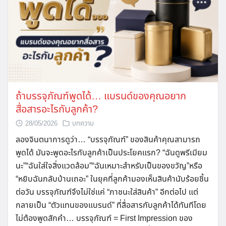
ถ้าบรรจุภัณฑ์พูดได้… แบรนด์ของคุณอยาก
สื่อสารอะไรกับลูกค้า?
28/05/2026
บทความ
ลองจินตนาการดูว่า… “บรรจุภัณฑ์” ของสินค้าคุณสามารถ
พูดได้ มันจะพูดอะไรกับลูกค้าเป็นประโยคแรก? “ฉันดูพรีเมียม
นะ”“ฉันใส่ใจสิ่งแวดล้อม”“ฉันเหมาะสำหรับเป็นของขวัญ”หรือ
“หยิบฉันกลับบ้านเถอะ” ในยุคที่ลูกค้ามองเห็นสินค้านับร้อยชิ้น
ต่อวัน บรรจุภัณฑ์จึงไม่ใช่แค่ “ภาชนะใส่สินค้า” อีกต่อไป แต่
กลายเป็น “ตัวแทนของแบรนด์” ที่สื่อสารกับลูกค้าได้ทันทีโดย
ไม่ต้องพูดสักคำ… บรรจุภัณฑ์ = First Impression ของ