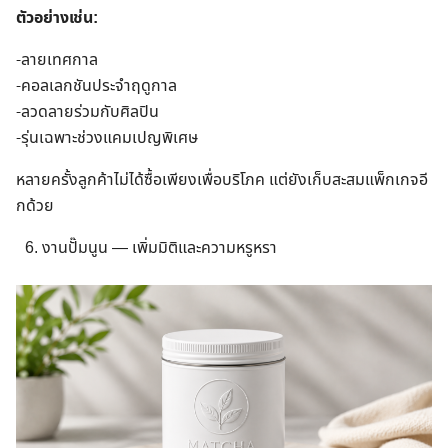
ตัวอย่างเช่น:
-ลายเทศกาล
-คอลเลกชันประจำฤดูกาล
-ลวดลายร่วมกับศิลปิน
-รุ่นเฉพาะช่วงแคมเปญพิเศษ
หลายครั้งลูกค้าไม่ได้ซื้อเพียงเพื่อบริโภค แต่ยังเก็บสะสมแพ็กเกจอี
กด้วย
งานปั๊มนูน — เพิ่มมิติและความหรูหรา