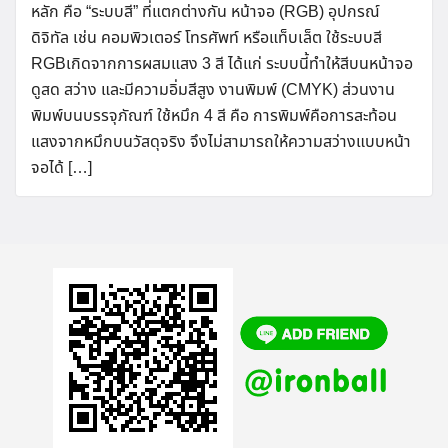
หลัก คือ “ระบบสี” ที่แตกต่างกัน หน้าจอ (RGB) อุปกรณ์
ดิจิทัล เช่น คอมพิวเตอร์ โทรศัพท์ หรือแท็บเล็ต ใช้ระบบสี
RGBเกิดจากการผสมแสง 3 สี ได้แก่ ระบบนี้ทำให้สีบนหน้าจอ
ดูสด สว่าง และมีความอิ่มสีสูง งานพิมพ์ (CMYK) ส่วนงาน
พิมพ์บนบรรจุภัณฑ์ ใช้หมึก 4 สี คือ การพิมพ์คือการสะท้อน
แสงจากหมึกบนวัสดุจริง จึงไม่สามารถให้ความสว่างแบบหน้า
จอได้ […]