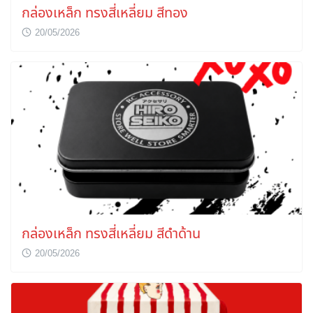
กล่องเหล็ก ทรงสี่เหลี่ยม สีทอง
20/05/2026
กล่องเหล็ก ทรงสี่เหลี่ยม สีดำด้าน
20/05/2026