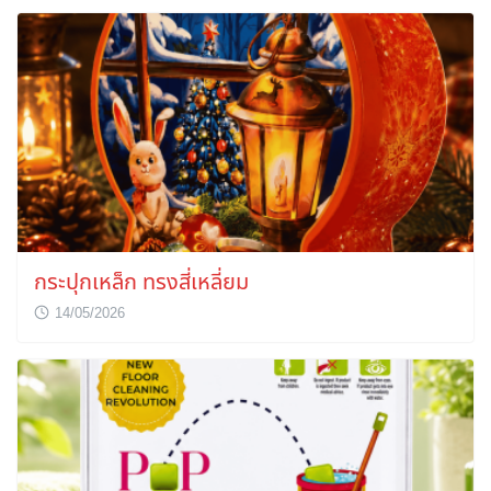
กระปุกเหล็ก ทรงสี่เหลี่ยม
14/05/2026