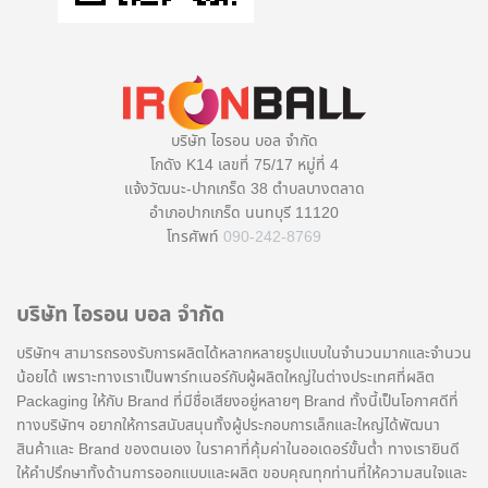
บริษัท ไอรอน บอล จำกัด
โกดัง K14 เลขที่ 75/17 หมู่ที่ 4
แจ้งวัฒนะ-ปากเกร็ด 38 ตำบลบางตลาด
อำเภอปากเกร็ด นนทบุรี 11120
โทรศัพท์
090-242-8769
บริษัท ไอรอน บอล จำกัด
บริษัทฯ สามารถรองรับการผลิตได้หลากหลายรูปแบบในจำนวนมากและจำนวน
น้อยได้ เพราะทางเราเป็นพาร์ทเนอร์กับผู้ผลิตใหญ่ในต่างประเทศที่ผลิต
Packaging ให้กับ Brand ที่มีชื่อเสียงอยู่หลายๆ Brand ทั้งนี้เป็นโอกาศดีที่
ทางบริษัทฯ อยากให้การสนับสนุนทั้งผู้ประกอบการเล็กและใหญ่ได้พัฒนา
สินค้าและ Brand ของตนเอง ในราคาที่คุ้มค่าในออเดอร์ขั้นต่ำ ทางเรายินดี
ให้คำปรึกษาทั้งด้านการออกแบบและผลิต ขอบคุณทุกท่านที่ให้ความสนใจและ