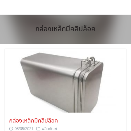
Skip
to
content
กล่องเหล็กมีคลิปล็อค
กล่องเหล็กมีคลิปล็อค
08/05/2021
ผลิตภัณฑ์