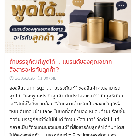
ถ้าบรรจุภัณฑ์พูดได้… แบรนด์ของคุณอยาก
สื่อสารอะไรกับลูกค้า?
28/05/2026
บทความ
ลองจินตนาการดูว่า… “บรรจุภัณฑ์” ของสินค้าคุณสามารถ
พูดได้ มันจะพูดอะไรกับลูกค้าเป็นประโยคแรก? “ฉันดูพรีเมียม
นะ”“ฉันใส่ใจสิ่งแวดล้อม”“ฉันเหมาะสำหรับเป็นของขวัญ”หรือ
“หยิบฉันกลับบ้านเถอะ” ในยุคที่ลูกค้ามองเห็นสินค้านับร้อยชิ้น
ต่อวัน บรรจุภัณฑ์จึงไม่ใช่แค่ “ภาชนะใส่สินค้า” อีกต่อไป แต่
กลายเป็น “ตัวแทนของแบรนด์” ที่สื่อสารกับลูกค้าได้ทันทีโดย
ไม่ต้องพูดสักคำ… บรรจุภัณฑ์ = First Impression ของ