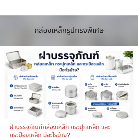
Skip
to
content
กล่องเหล็กรูปทรงพิเศษ
ฝาบรรจุภัณฑ์กล่องเหล็ก กระปุกเหล็ก และ
กระป๋องเหล็ก มีอะไรบ้าง?