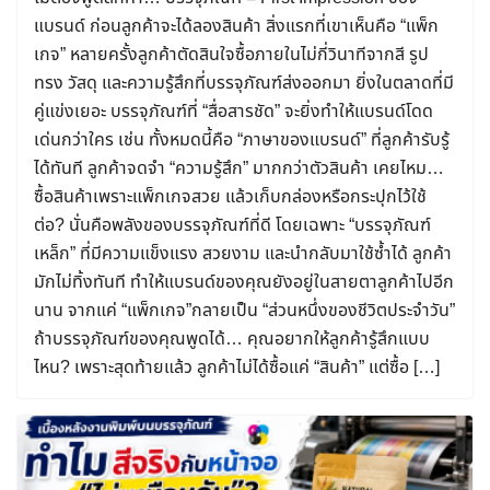
แบรนด์ ก่อนลูกค้าจะได้ลองสินค้า สิ่งแรกที่เขาเห็นคือ “แพ็ก
เกจ” หลายครั้งลูกค้าตัดสินใจซื้อภายในไม่กี่วินาทีจากสี รูป
ทรง วัสดุ และความรู้สึกที่บรรจุภัณฑ์ส่งออกมา ยิ่งในตลาดที่มี
คู่แข่งเยอะ บรรจุภัณฑ์ที่ “สื่อสารชัด” จะยิ่งทำให้แบรนด์โดด
เด่นกว่าใคร เช่น ทั้งหมดนี้คือ “ภาษาของแบรนด์” ที่ลูกค้ารับรู้
ได้ทันที ลูกค้าจดจำ “ความรู้สึก” มากกว่าตัวสินค้า เคยไหม…
ซื้อสินค้าเพราะแพ็กเกจสวย แล้วเก็บกล่องหรือกระปุกไว้ใช้
ต่อ? นั่นคือพลังของบรรจุภัณฑ์ที่ดี โดยเฉพาะ “บรรจุภัณฑ์
เหล็ก” ที่มีความแข็งแรง สวยงาม และนำกลับมาใช้ซ้ำได้ ลูกค้า
มักไม่ทิ้งทันที ทำให้แบรนด์ของคุณยังอยู่ในสายตาลูกค้าไปอีก
นาน จากแค่ “แพ็กเกจ”กลายเป็น “ส่วนหนึ่งของชีวิตประจำวัน”
ถ้าบรรจุภัณฑ์ของคุณพูดได้… คุณอยากให้ลูกค้ารู้สึกแบบ
ไหน? เพราะสุดท้ายแล้ว ลูกค้าไม่ได้ซื้อแค่ “สินค้า” แต่ซื้อ […]