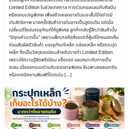
ช่วยให้ลูกค้าตัดสินใจซื้อเร็วขึ้น หลายแบรนด์จึงใช้แพ็กเกจ
Limited Edition ในช่วงเทศกาล การร่วมคอลแลบกับศิลปิน
หรือแคมเปญพิเศษ เพื่อสร้างยอดขายในระยะสั้นได้อย่างมี
ประสิทธิภาพ บางครั้งสินค้าภายในอาจเป็นสูตรเดิม แต่เมื่อ
เปลี่ยนดีไซน์บรรจุภัณฑ์ให้ดูพิเศษ ลูกค้ากลับรู้สึกว่าสินค้านั้น
“มีคุณค่ามากขึ้น” เพราะแพ็กเกจคือสิ่งแรกที่ผู้บริโภคมองเห็น
ก่อนสัมผัสตัวสินค้า บรรจุภัณฑ์เหล็ก กล่องเหล็ก หรือกระปุก
เหล็ก จึงเป็นวัสดุยอดนิยมสำหรับการทำ Limited Edition
เพราะให้ความรู้สึกพรีเมียม แข็งแรง และเหมาะกับการเก็บ
Search
สะสม เมื่อออกแบบร่วมกับลวดลายพิเศษ สีเฉพาะคอลเลกชัน
for:
หรือเทคนิคงานพิมพ์ที่โดดเด่น […]