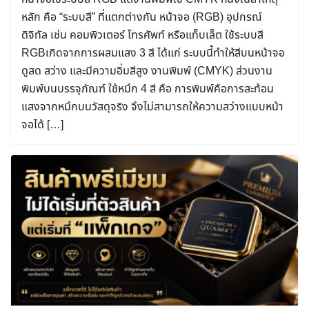
หลัก คือ “ระบบสี” ที่แตกต่างกัน หน้าจอ (RGB) อุปกรณ์
ดิจิทัล เช่น คอมพิวเตอร์ โทรศัพท์ หรือแท็บเล็ต ใช้ระบบสี
RGBเกิดจากการผสมแสง 3 สี ได้แก่ ระบบนี้ทำให้สีบนหน้าจอ
ดูสด สว่าง และมีความอิ่มสีสูง งานพิมพ์ (CMYK) ส่วนงาน
พิมพ์บนบรรจุภัณฑ์ ใช้หมึก 4 สี คือ การพิมพ์คือการสะท้อน
แสงจากหมึกบนวัสดุจริง จึงไม่สามารถให้ความสว่างแบบหน้า
จอได้ […]