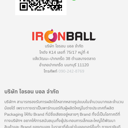
บริษัท ไอรอน บอล จำกัด
โกดัง K14 เลขที่ 75/17 หมู่ที่ 4
แจ้งวัฒนะ-ปากเกร็ด 38 ตำบลบางตลาด
อำเภอปากเกร็ด นนทบุรี 11120
โทรศัพท์
090-242-8769
บริษัท ไอรอน บอล จำกัด
บริษัทฯ สามารถรองรับการผลิตได้หลากหลายรูปแบบในจำนวนมากและจำนวน
น้อยได้ เพราะทางเราเป็นพาร์ทเนอร์กับผู้ผลิตใหญ่ในต่างประเทศที่ผลิต
Packaging ให้กับ Brand ที่มีชื่อเสียงอยู่หลายๆ Brand ทั้งนี้เป็นโอกาศดีที่
ทางบริษัทฯ อยากให้การสนับสนุนทั้งผู้ประกอบการเล็กและใหญ่ได้พัฒนา
สินค้าและ Brand ของตนเอง ในราคาที่คุ้มค่าในออเดอร์ขั้นต่ำ ทางเรายินดี