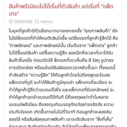
สินค้าพรีเมียมไม่ได้เริ่มที่ตัวสินค้า แต่เริ่มที่ “แพ็ก
เกจ”
28/05/2026
บทความ
ในยุคที่ลูกค้ามีตัวเลือกมากมายหลายครั้ง “คุณภาพสินค้า” ยัง
ไม่ใช่สิ่งแรกที่ทำให้คนตัดสินใจซื้อ แต่สิ่งแรกที่ลูกค้ารู้สึกได้ คือ
“ภาพลักษณ์” และภาพลักษณ์นั้น เริ่มต้นจาก “แพ็กเกจ” ลูกค้า
ไม่ได้ซื้อแค่สินค้า แต่ซื้อความรู้สึก ลองนึกถึงเวลาที่เราได้รับ
สินค้าชิ้นหนึ่ง ก่อนเปิดใช้ สิ่งแรกที่เราเห็นคือ สี วัสดุ รูปทรง
การเปิดกล่อง หรือแม้แต่สัมผัสแรกเวลาหยิบขึ้นมา ทั้งหมดนี้
กำลังสร้าง “ความรู้สึก” ให้กับลูกค้าโดยไม่ต้องพูดอะไรเลย
แพ็กเกจที่ดูดี จะทำให้สินค้าดูมีคุณค่า แพ็กเกจที่ละเอียด จะ
ทำให้ลูกค้ารู้สึกว่าแบรนด์ใส่ใจ และแพ็กเกจที่มีเอกลักษณ์ จะ
ทำให้ลูกค้าจดจำแบรนด์ได้ทันที นี่คือเหตุผลว่าทำไมหลาย
แบรนด์พรีเมียม ถึงลงทุนกับบรรจุภัณฑ์อย่างจริงจัง ความ
ประทับใจแรก เกิดขึ้นภายในไม่กี่วินาที ก่อนลูกค้าจะลองชิม
ลองใช้ หรือสัมผัสคุณภาพสินค้า เขาจะตัดสินจาก “สิ่งที่เห็น”
ก่อนเสมอ สินค้าชนิดเดียวกัน ถ้าใส่อยู่ในแพ็กเกจธรรมดากับ