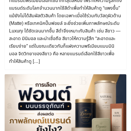
ที่แบรนด์พรีเมียมเลือกใช้มากที่สุดสีหนึ่ง เพราะให้ความรู้สึกถึง
แบรนด์ระดับโลกจำนวนมากใช้สีดำเพื่อทำให้สินค้าดู “แพงขึ้น”
แม้ยังไม่ได้สัมผัสตัวสินค้า โดยเฉพาะเมื่อใช้ร่วมกับวัสดุผิวด้าน
(Matte) หรือเทคนิคปั๊มฟอยล์ จะยิ่งช่วยเพิ่มภาพลักษณ์ระดับ
Luxury ได้ชัดเจนมากขึ้น สีดำจึงเหมาะกับสินค้า เช่น สีขาว —
สะอาด มินิมอล และน่าเชื่อถือ สีขาวให้ความรู้สึก “สะอาดและ
เรียบง่าย” แต่ในขณะเดียวกันก็แฝงความพรีเมียมแบบมินิ
มอล จิตวิทยาของสีขาว คือ หลายแบรนด์เลือกใช้สีขาวเพื่อ
ทำให้สินค้าดู […]