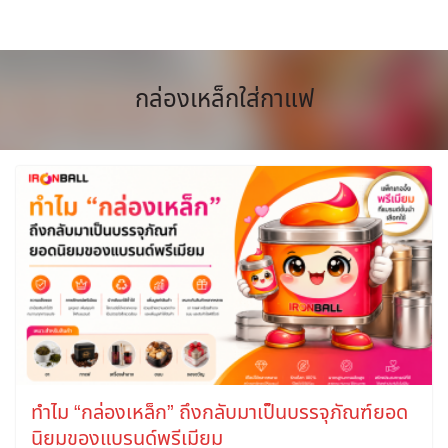
Skip
to
content
กล่องเหล็กใส่กาแฟ
ทำไม “กล่องเหล็ก” ถึงกลับมาเป็นบรรจุภัณฑ์ยอด
นิยมของแบรนด์พรีเมียม