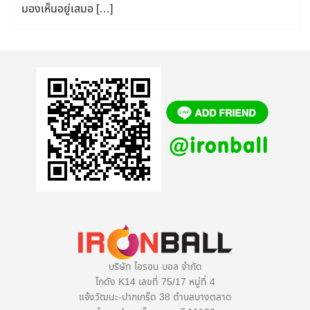
มองเห็นอยู่เสมอ […]
บริษัท ไอรอน บอล จำกัด
โกดัง K14 เลขที่ 75/17 หมู่ที่ 4
แจ้งวัฒนะ-ปากเกร็ด 38 ตำบลบางตลาด