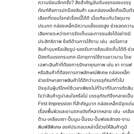
ความนิยมอีกครั้ง? สิ่งสำคัญอันดับแรกของบรรจุ
ภัณฑ์คือการปกป้องสินค้า และกล่องเหล็กถือเป็นตั
เลือกที่ตอบโจทย์เรื่องนี้ได้ดี เมื่อเทียบกับวัสดุบาง
ประเภท กล่องเหล็กมีความแข็งแรงสูง ช่วยลดควา
เสียหายระหว่างการจัดเก็บและการขนส่งได้อย่างมี
ประสิทธิภาพ ข้อดีด้านการใช้งาน เช่น -ลดโอกาส
สินค้าบุบหรือเสียรูป-รองรับการซ้อนจัดเก็บได้ดี-ช่ว
ป้องกันแรงกระแทก-มีอายุการใช้งานยาวนาน โดย
เฉพาะสินค้าที่ต้องการรักษาคุณภาพ เช่น ชา กาแฟ
หรือสินค้าที่ต้องการภาพลักษณ์พิเศษ กล่องเหล็ก
ช่วยรักษาสภาพสินค้าได้ดีกว่าบรรจุภัณฑ์ทั่วไป
ปัจจุบันผู้บริโภคใช้เวลาเพียงไม่กี่วินาทีในการตัดสิน
ใจว่าสินค้าดูน่าสนใจหรือไม่ บรรจุภัณฑ์จึงกลายเป็น
First Impression ที่สำคัญมาก กล่องเหล็กมีจุดเด่
เรื่องพื้นผิวและงานตกแต่งที่หลากหลาย เช่น -เคลือ
ด้าน-เคลือบเงา-ปั๊มนูน-ปั๊มจม-ปั๊มฟอยล์ทอง-งาน
พิมพ์สีพิเศษ องค์ประกอบเหล่านี้ช่วยให้สินค้าดูมี