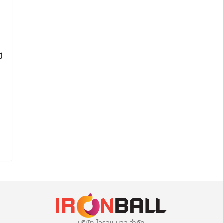
ง
ี
ว
่
บริษัท ไอรอน บอล จำกัด