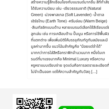
สร้างความรู้สึกเชื่อมโยงกับแบรนด์มากขึ้น สีที่กำลั
ได้รับความนิยม เช่น -เขียวธรรมชาติ (Natural
Green) -ม่วงพาสเทล (Soft Lavender) -น้ำตาล
เอิร์ธโทน (Earth Tone) -ครีมอ่อน (Warm Beige)
-สีเมทัลลิกแบบด้าน หลายแบรนด์เลือกใช้สีเรียบแต่ม
ลูกเล่น เช่น การเคลือบด้าน ปั๊มนูน หรือการใช้พื้นผิ
ที่แตกต่าง เพื่อเพิ่มมิติให้บรรจุภัณฑ์ดูทันสมัยและมี
มูลค่ามากขึ้น แนวโน้มสำคัญคือ “น้อยแต่จำได้”
มากกว่าการใส่สีหรือกราฟิกจำนวนมาก หนึ่งในเท
รนด์ที่มาแรงมากคือ Minimal Luxury หรือความ
หรูหราแบบเรียบง่าย จุดเด่นคือการลดรายละเอียดที
ไม่จำเป็นออก แต่ให้ความสำคัญกับวัสดุ […]